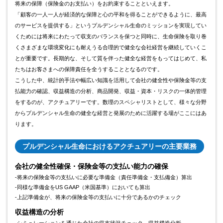
将来の保障（保険金のお支払い）をお約束することといえます。
「顧客の一人一人が経済的な保障と心の平和を得ることができるように、最高
のサービスを提供する」というプルデンシャル生命のミッションを実現してい
くためには将来にわたって収支のバランスを保つと同時に、生命保険を取り巻
くさまざまな環境変化にも耐えうる合理的で健全な会社経営を継続していくこ
とが重要です。長期的な、そして質を伴った健全な経営をもってはじめて、私
たちはお客さまへの保障責任を全うすることとなるのです。
こうした中、統計的手法や幅広い知識を活用して会社の健全性や保険金等の支
払能力の確認、収益構造の分析、商品開発、収益・資本・リスクの一体的管理
をするのが、アクチュアリーです。数理のスペシャリストとして、様々な分野
からプルデンシャル生命の健全な経営と発展のために活躍する場がここにはあ
ります。
プルデンシャル生命におけるアクチュアリーの主要業務
会社の健全性確保・保険金等の支払い能力の確保
-将来の保険金等の支払いに必要な準備金（責任準備金・支払備金）算出
-同様な準備金をUS GAAP（米国基準）においても算出
-上記準備金が、将来の保険金等の支払いに十分であるかのチェック
収益構造の分析
-シミュレーションを通じた会社の収支状況チェック、収益構造分析