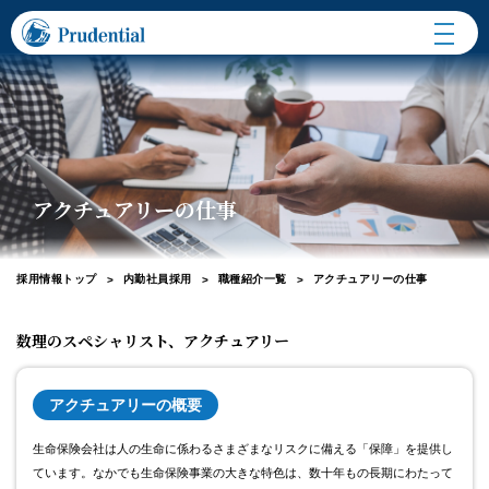
内勤社員採用について
働く環境
プルデンシャル生命とは
アクチュアリーの仕事
職種紹介一覧
採用情報トップ
内勤社員採用
職種紹介一覧
アクチュアリーの仕事
数理のスペシャリスト、アクチュアリー
アクチュアリーの概要
生命保険会社は人の生命に係わるさまざまなリスクに備える「保障」を提供し
ています。なかでも生命保険事業の大きな特色は、数十年もの長期にわたって