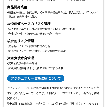
商品開発業務
-統計的手法による死亡率、給付率等の発生率作成、収入と支出のバランスが
保たれる保険料率の設定
経済価値ベースのリスク管理
-経済価値に基づく会社の健全性指標 (ESR) の分析・予測
-会社の健全性向上のための施策の検討・分析
統合的リスク管理
-法定会計に基づく健全性指標の分析
-様々な経済シナリオに対する会社の健全性の分析
資産負債総合管理
-資産と負債の特性の分析
-保険負債特性を踏まえた資産運用に対する牽制
アクチュアリー資格試験について
アクチュアリーに必要な専門知識および問題解決能力を有するかどうかを判定
するために設けられているのが、社団法人 日本アクチュアリー会の行う資格
試験です。
資格試験は第1次試験（基礎科目）および第2次試験（専門科目）からなってお